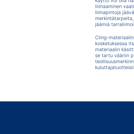
käyttö voi olla h
liimaaminen vaati
liimapintoja jää
merkintätarpeita,
jäämiä tarraliimoi
Cling-materiaalin 
kosketuksessa it
materiaalin käsitt
se tartu vääriin 
teollisuusmerkinn
kuluttajatuotteisi