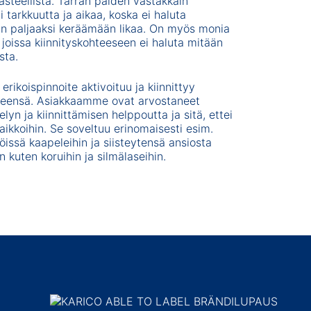
aasteellista. Tarran päiden vastakkain
i tarkkuutta ja aikaa, koska ei haluta
vän paljaaksi keräämään likaa. On myös monia
 joissa kiinnityskohteeseen ei haluta mitään
sta.
erikoispinnoite aktivoituu ja kiinnittyy
seensä. Asiakkaamme ovat arvostaneet
elyn ja kiinnittämisen helppoutta ja sitä, ettei
paikkoihin. Se soveltuu erinomaisesti esim.
öissä kaapeleihin ja siisteytensä ansiosta
in kuten koruihin ja silmälaseihin.