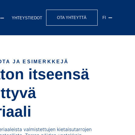
OTA YHTEYTTÄ
FI
YHTEYSTIEDOT
Sähkölaitteiden ja koneiden tarramerkinnät
Kosmetiikka, puhdistusaineet ja kemikaalit
OTA JA ESIMERKKEJÄ
ton itseensä
Elintarvikkeet, juomat ja luontaistuotteet
Kaupan ja logistiikan ala
Julkinen sektori
ittyvä
iaali
eriaaleista valmistettujen kietaisutarrojen