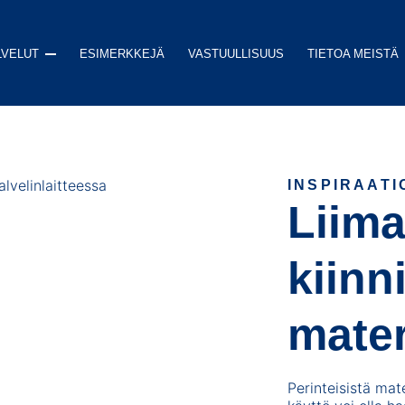
LVELUT
ESIMERKKEJÄ
VASTUULLISUUS
TIETOA MEISTÄ
t
Tekninen suunnittelu
arrat
Painoaineiston käsittely
INSPIRAATI
Liima
t koneisiin ja laitteisiin
Protosarjat ja mallipainatukset
at
Tulostuspalvelu
teipit
Tuote- ja versiohallinta
kiinn
at teolliseen käyttöön
Sopimuspainopalvelut
itkäaikaismerkintään
mater
Perinteisistä mat