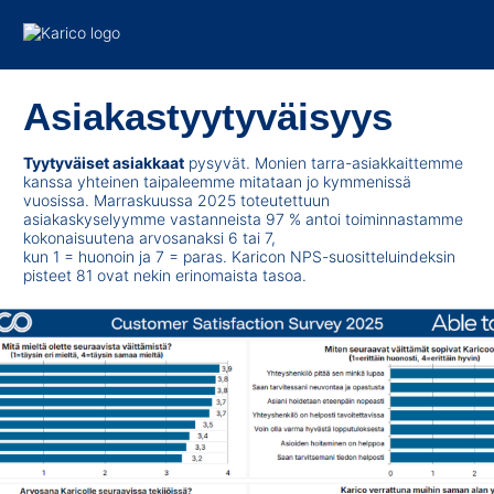
Siirry sisältöön
Asiakastyytyväisyys
Tyytyväiset asiakkaat
pysyvät. Monien tarra-asiakkaittemme
kanssa yhteinen taipaleemme mitataan jo kymmenissä
vuosissa. Marraskuussa 2025 toteutettuun
asiakaskyselyymme vastanneista 97 % antoi toiminnastamme
kokonaisuutena arvosanaksi 6 tai 7,
kun 1 = huonoin ja 7 = paras. Karicon NPS-suositteluindeksin
pisteet 81 ovat nekin erinomaista tasoa.