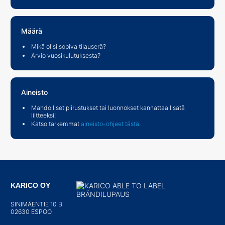
Määrä
Mikä olisi sopiva tilauserä?
Arvio vuosikulutuksesta?
Aineisto
Mahdolliset piirustukset tai luonnokset kannattaa lisätä
liitteeksi!
Katso tarkemmat
aineisto-ohjeet tästä
.
KARICO OY
SINIMÄENTIE 10 B
02630 ESPOO