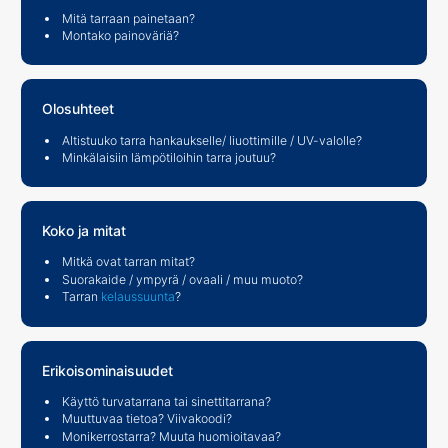
Mitä tarraan painetaan?
Montako painoväriä?
Olosuhteet
Altistuuko tarra hankaukselle/ liuottimille / UV-valolle?
Minkälaisiin lämpötiloihin tarra joutuu?
Koko ja mitat
Mitkä ovat tarran mitat?
Suorakaide / ympyrä / ovaali / muu muoto?
Tarran
kelaussuunta
?
Erikoisominaisuudet
Käyttö turvatarrana tai sinettitarrana?
Muuttuvaa tietoa? Viivakoodi?
Monikerrostarra? Muuta huomioitavaa?