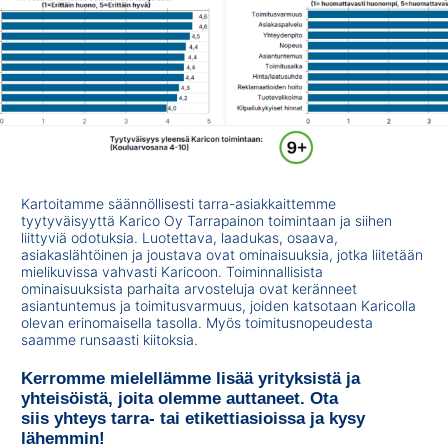
Kartoitamme säännöllisesti tarra-asiakkaittemme
tyytyväisyyttä Karico Oy Tarrapainon toimintaan ja siihen
liittyviä odotuksia. Luotettava, laadukas, osaava,
asiakaslähtöinen ja joustava ovat ominaisuuksia, jotka liitetään
mielikuvissa vahvasti Karicoon. Toiminnallisista
ominaisuuksista parhaita arvosteluja ovat keränneet
asiantuntemus ja toimitusvarmuus, joiden katsotaan Karicolla
olevan erinomaisella tasolla. Myös toimitusnopeudesta
saamme runsaasti kiitoksia.
Kerromme mielellämme lisää yrityksistä ja
yhteisöistä, joita olemme auttaneet. Ota
siis yhteys tarra- tai etikettiasioissa ja kysy
lähemmin!