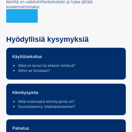
Kenttä on validointitarkoituksiin ja tulee jättää
koskemattomaksi.
Hyödyllisiä kysymyksiä
Käyttötarkoitus
Mikä on tarran tai etiketin tehtävä?
Mihin se liimataan?
Kiinnityspinta
Mitä materiaalia kiinnityspinta on?
Suora/kaareva, sileä/epätasainen?
Painatus