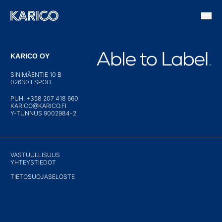
Siirry sisältöön
KARICO OY
SINIMÄENTIE 10 B
02630 ESPOO
PUH. +358 207 418 660
KARICO@KARICO.FI
Y-TUNNUS 9002984-2
VASTUULLISUUS
YHTEYSTIEDOT
TIETOSUOJASELOSTE